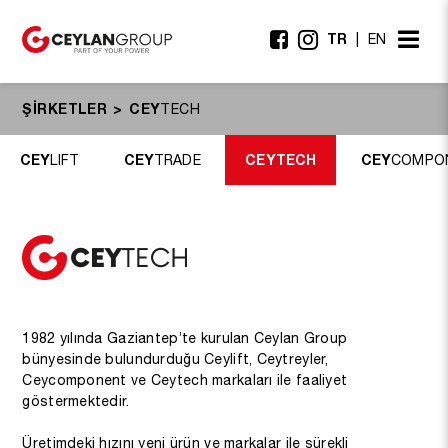
TR
EN
ŞİRKETLER
CEY
TECH
CEY
CEY
CEY
TECH
CEY
LIFT
TRADE
COMPO
1982 yılında Gaziantep’te kurulan Ceylan Group
bünyesinde bulundurduğu Ceylift, Ceytreyler,
Ceycomponent ve Ceytech markaları ile faaliyet
göstermektedir.
Üretimdeki hızını yeni ürün ve markalar ile sürekli