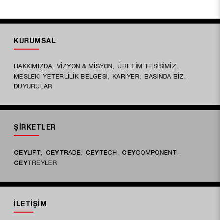
KURUMSAL
HAKKIMIZDA
VİZYON & MİSYON
ÜRETİM TESİSİMİZ
MESLEKİ YETERLİLİK BELGESİ
KARİYER
BASINDA BİZ
DUYURULAR
ŞİRKETLER
CEY
LIFT
CEY
TRADE
CEY
TECH
CEY
COMPONENT
CEY
TREYLER
İLETİŞİM